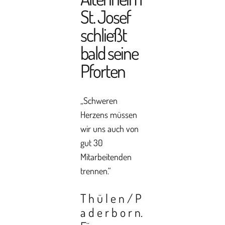
St. Josef
schließt
bald seine
Pforten
„Schweren
Herzens müssen
wir uns auch von
gut 30
Mitarbeitenden
trennen.“
T h ü l e n / P
a d e r b o r n.