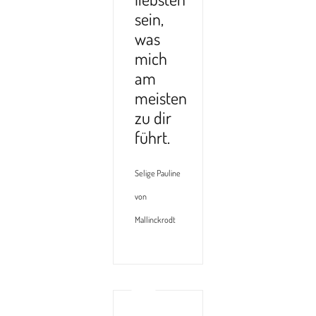
sein,
was
mich
am
meisten
zu dir
führt.
Selige Pauline
von
Mallinckrodt