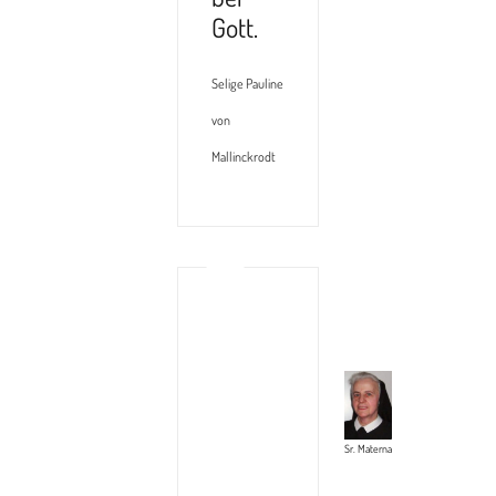
Gott.
Selige Pauline
von
Mallinckrodt
Sr. Materna