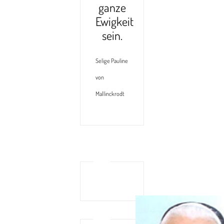
ganze
Ewigkeit
sein.
Selige Pauline
von
Mallinckrodt