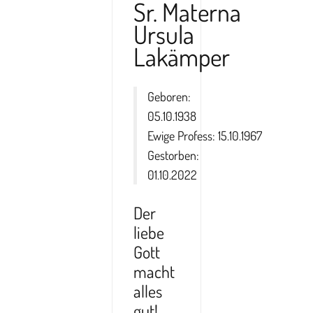
Sr. Materna
Ursula
Lakämper
Geboren:
05.10.1938
Ewige Profess: 15.10.1967
Gestorben:
01.10.2022
Der
liebe
Gott
macht
alles
gut!