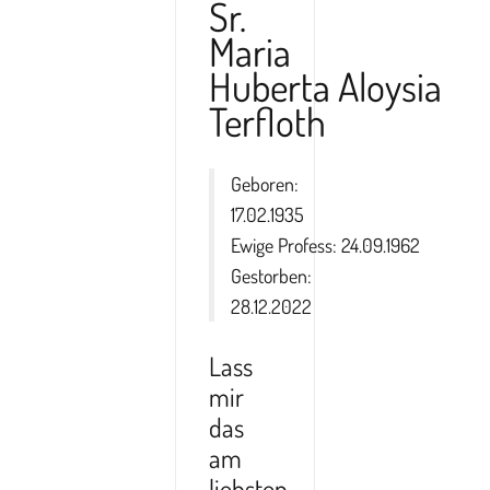
Sr.
Maria
Huberta Aloysia
Terfloth
Geboren:
17.02.1935
Ewige Profess: 24.09.1962
Gestorben:
28.12.2022
Lass
mir
das
am
liebsten